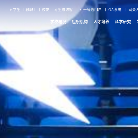
学生
教职工
校友
考生与访客
一号通门户
OA系统
网关
学校概况
组织机构
人才培养
科学研究