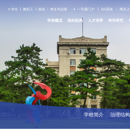
学生
教职工
校友
考生与访客
一号通门户
OA系统
网关入
学校概况
组织机构
人才培养
科学研究
学校简介
治理结构