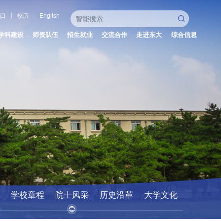
口
校历
English
学科建设
师资队伍
招生就业
交流合作
走进东大
综合信息
学校章程
院士风采
历史沿革
大学文化